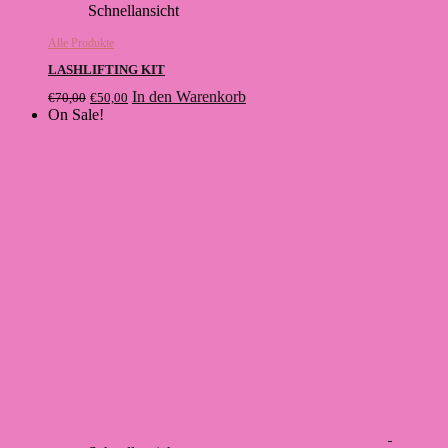
Schnellansicht
Alle Produkte
LASHLIFTING KIT
Ursprünglicher
Aktueller
In den Warenkorb
€
70,00
€
50,00
Preis
Preis
On Sale!
war:
ist:
€70,00
€50,00.