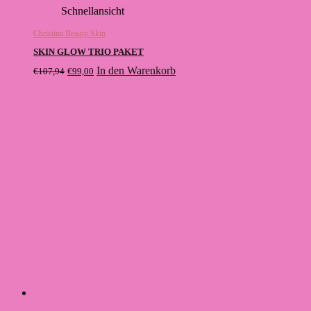
Schnellansicht
Christina Beauty Skin
SKIN GLOW TRIO PAKET
Ursprünglicher
Aktueller
In den Warenkorb
€
107,94
€
99,00
Preis
Preis
war:
ist:
€107,94
€99,00.