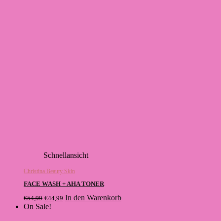
Schnellansicht
Christina Beauty Skin
FACE WASH + AHA TONER
Ursprünglicher
Aktueller
In den Warenkorb
€
54,99
€
44,99
Preis
Preis
On Sale!
war:
ist: