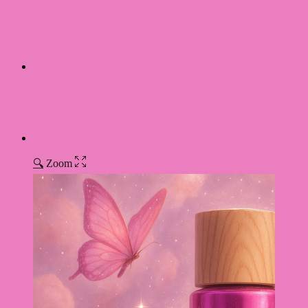
🔍
Zoom